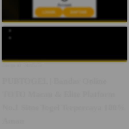
Account
LOGIN
DAFTAR
Explore Categories
Popular Products
Shop All Designs
TOTO 4D
TOTO88
SITUS TOGEL
BANDAR
TOTO88
SITUS TOGEL 4D
SITUS TOTO4D
TOTO TOGEL
Design ID: 74235272
PUBTOGEL | Bandar Online
TOTO Macau & Elite Platform
No.1 Situs Togel Terpercaya 100%
Aman