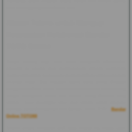
manipulasi grafik keluaran angka harian oleh oknum agensi
tidak bertanggung jawab di luar sana.
Alasan Teknis untuk Menguji
Kesesuaian Kolaborasi Bandar
TOTO Online
Sangat penting bagi saya untuk mengaudit infrastruktur
backend ini karena saya membutuhkan jaminan keamanan
mutlak yang dapat secara jelas mengidentifikasi dana penarikan
berskala besar. Dua masalah utama yang sering dihadapi
pengguna platform amatir adalah kebijakan cicilan berkala yang
sangat merugikan modal dan proses kliring finansial yang
lambat. Fokus investigasi siber saya adalah sistem integrasi
otomatis yang dikendalikan oleh Bandar Online TOTO.
Bandar
Online TOTO88
.
Selama proses pengujian aktif, data riwayat log mutasi saldo