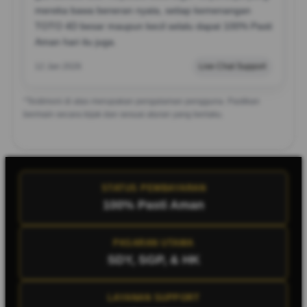
mereka bawa beneran nyata, setiap kemenangan
TOTO 4D besar maupun kecil selalu dapat 100% Pasti
Aman hari itu juga.
12 Jan 2026
Live Chat Support
*Testimoni di atas merupakan pengalaman pengguna. Pastikan
bermain secara bijak dan sesuai aturan yang berlaku.
STATUS PEMBAYARAN
100% Pasti Aman
PASARAN UTAMA
SDY, SGP, & HK
LAYANAN SUPPORT