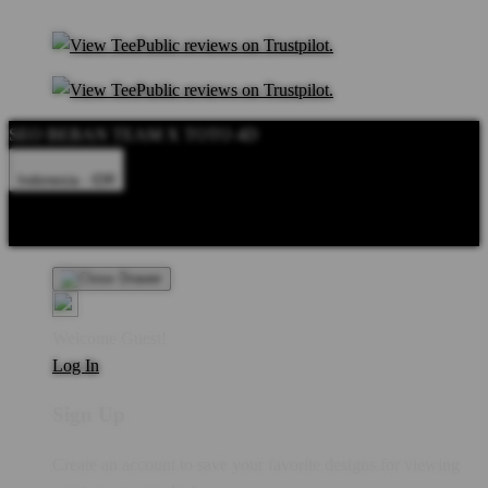
SEO BEBAN TEAM X TOTO 4D
Indonesia - IDR
Product Safety
Intellectual Property Policy
CA: Do Not Sell My
Personal Information
Privacy Policy
Terms
Welcome Guest!
Log In
Sign Up
Create an account to save your favorite designs for viewing