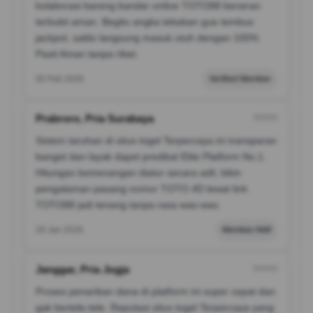
kolaborasi bareng bandar online TOTO88 beneran
terbukti aman. Begitu angka tebakan gue tembus
jackpot, saldo langsung masuk utuh dengan 100%
Pasti Aman tanpa ribet.
05 Feb 2026
Verified Member
Prabroro, Pria Surabaya
?????
Sistem taruhan di situs togel Terpercaya ini transparan
banget dan layak dapet predikat Elite Platform No,1.
Hitungan kemenangan diatur secara adil, bikin
pengalaman pasang nomor TOTO 4D lewat link
TOTO88 jadi tenang tanpa rasa was-was.
28 Jan 2026
Member Aktif
Janggar, Pria Jogja
?????
Proses penarikan dana di platform ini super cepat dan
gak bertele-tele. Reputasi situs togel Terpercaya yang