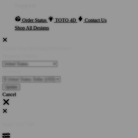
Support
Order Status
TOTO 4D
Contact Us
Shop All Designs
Update Your Browsing Preferences
Shipping Country:
Currency:
Cancel
Katie:
5'10"
160