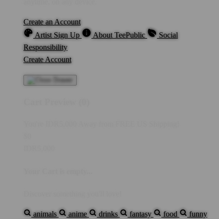
anytime, on any device.
Create an Account
Artist Sign Up
About TeePublic
Social
Responsibility
Create Account
Cart Preview (0)
You're
IDR5,000
Away from
FREE US Shipping!
$0
IDR5,000
Your Cart is empty...
Discover something you'll love!
animals
anime
drinks
fantasy
food
funny