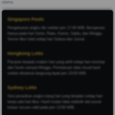
utama.
Singapore Pools
Pengeluaran angka rilis sekitar jam 17:45 WIB. Beroperasi
hanya pada hari Senin, Rabu, Kamis, Sabtu, dan Minggu.
Server libur total setiap hari Selasa dan Jumat.
Hongkong Lotto
Pasaran terpadu malam hari yang aktif setiap hari nonstop
dari Senin sampai Minggu. Pembaruan data visual hasil
undian disiarkan langsung tepat jam 23:00 WIB.
Sydney Lotto
Sesi penarikan angka siang hari yang berjalan setiap hari
tanpa ada hari libur. Hasil mutasi data statistik dari pusat
keluar secara valid pada jam 13:50 WIB.