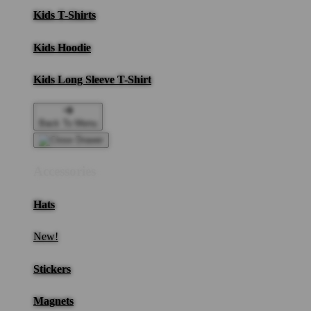
Kids T-Shirts
Kids Hoodie
Kids Long Sleeve T-Shirt
Back To Menu
Accessories
Hats
New!
Stickers
Magnets