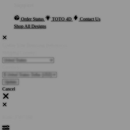
Support
Order Status
TOTO 4D
Contact Us
Shop All Designs
Update Your Browsing Preferences
Shipping Country:
Currency:
Cancel
Katie:
5'10"
160