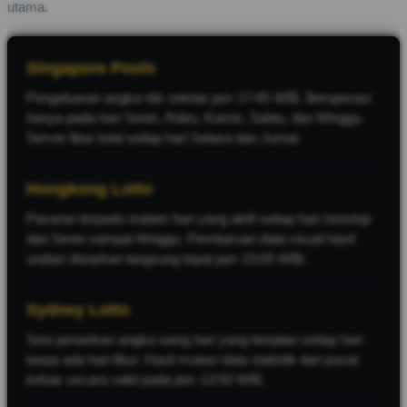
utama.
Singapore Pools
Pengeluaran angka rilis sekitar jam 17:45 WIB. Beroperasi
hanya pada hari Senin, Rabu, Kamis, Sabtu, dan Minggu.
Server libur total setiap hari Selasa dan Jumat.
Hongkong Lotto
Pasaran terpadu malam hari yang aktif setiap hari nonstop
dari Senin sampai Minggu. Pembaruan data visual hasil
undian disiarkan langsung tepat jam 23:00 WIB.
Sydney Lotto
Sesi penarikan angka siang hari yang berjalan setiap hari
tanpa ada hari libur. Hasil mutasi data statistik dari pusat
keluar secara valid pada jam 13:50 WIB.