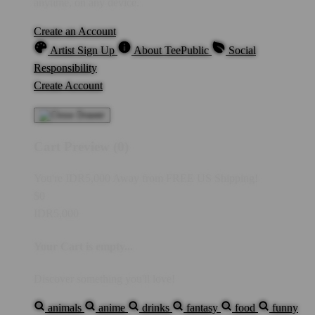
anytime, on any device.
Create an Account
Artist Sign Up
About TeePublic
Social
Responsibility
Create Account
Cart Preview (0)
You're
IDR5,000
Away from
FREE US Shipping!
$0
IDR5,000
Your Cart is empty...
Discover something you'll love!
animals
anime
drinks
fantasy
food
funny