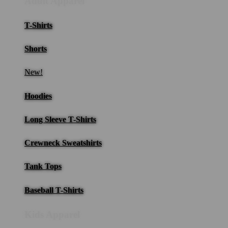
Adult Apparel
T-Shirts
Shorts
New!
Hoodies
Long Sleeve T-Shirts
Crewneck Sweatshirts
Tank Tops
Baseball T-Shirts
Kids Apparel