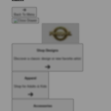
Back To Menu
Shop Designs
Discover a classic design or new favorite artist
Apparel
Shop for Adults & Kids
Accessories