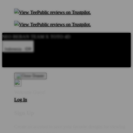
SEO BEBAN TEAM X TOTO 4D
Indonesia - IDR
Product Safety
Intellectual Property Policy
CA: Do Not Sell My
Personal Information
Privacy Policy
Terms
Welcome Guest!
Log In
Sign Up
Create an account to save your favorite designs for viewing