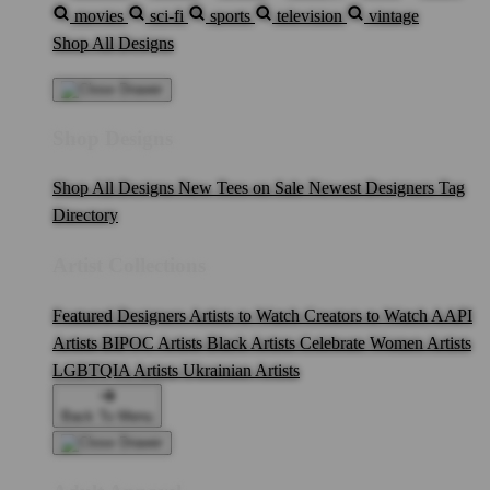
movies
sci-fi
sports
television
vintage
Shop All Designs
Shop Designs
Shop All Designs
New Tees on Sale
Newest Designers
Tag
Directory
Artist Collections
Featured Designers
Artists to Watch
Creators to Watch
AAPI
Artists
BIPOC Artists
Black Artists
Celebrate Women Artists
LGBTQIA Artists
Ukrainian Artists
Back To Menu