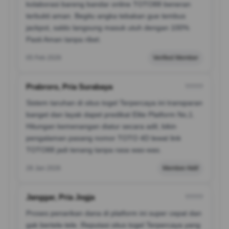
kolaborasi bareng bandar online TOTO88 beneran
terbukti aman. Begitu angka tebakan gue tembus
jackpot, saldo langsung masuk utuh dengan 100%
Pasti Aman tanpa ribet.
05 Feb 2026
Verified Member
Prabroro, Pria Surabaya
?????
Sistem taruhan di situs togel Terpercaya ini transparan
banget dan layak dapet predikat Elite Platform No,1.
Hitungan kemenangan diatur secara adil, bikin
pengalaman pasang nomor TOTO 4D lewat link
TOTO88 jadi tenang tanpa rasa was-was.
28 Jan 2026
Member Aktif
Janggar, Pria Jogja
?????
Proses penarikan dana di platform ini super cepat dan
gak bertele-tele. Reputasi situs togel Terpercaya yang