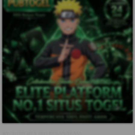
BY:
TOTO 4D X SEO BEBAN TEAM.