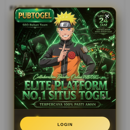
FAQ TOTO 4D
1) Apa keunggulan sistem TOTO 4D yang
diakses lewat domain cafelugano.com?
Keunggulannya ada pada akurasi data, bre. Grafik
pengeluaran angka TOTO 4D di link resmi
cafelugano.com disinkronisasikan secara real-time
langsung dari server pusat internasional, jadi datanya
murni dan bebas manipulasi.
2) Mengapa Collaboration dengan Bandar
Online TOTO88 ini dibilang Terpercaya?
Karena jaringan Bandar Online TOTO88 didukung
oleh infrastruktur proteksi siber tingkat tinggi. Mulai
dari proses login hingga pengamanan database
diisolasi ketat menggunakan enkripsi ujung ke ujung
LOGIN
(end-to-end) biar akun lu aman dari phising.