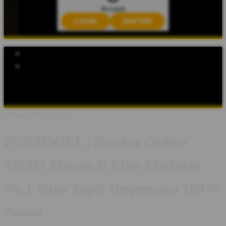
Account
LOGIN
DAFTAR
Explore Categories
Popular Products
Shop All Designs
TOTO 4D
TOTO88
SITUS TOGEL
BANDAR
TOTO88
SITUS TOGEL 4D
SITUS TOTO4D
TOTO TOGEL
Design ID: 74235272
PUBTOGEL | Bandar Online
TOTO Macau & Elite Platform
No.1 Situs Togel Terpercaya 100%
Aman