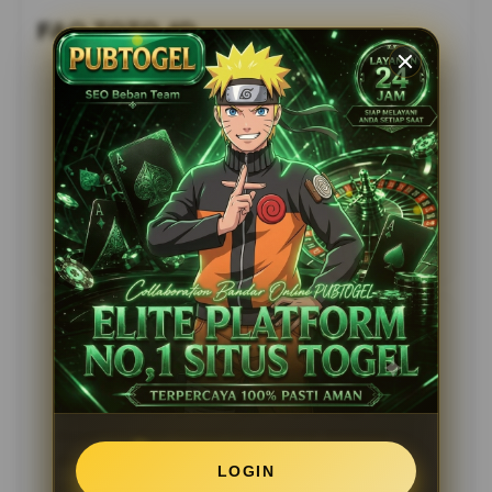
FAQ TOTO 4D
1) Apa keunggulan sistem TOTO 4D yang
diakses lewat domain cafelugano.com?
Keunggulannya ada pada akurasi data, bre. Grafik
pengeluaran angka TOTO 4D di link resmi
cafelugano.com disinkronisasikan secara real-time
langsung dari server pusat internasional, jadi datanya
murni dan bebas manipulasi.
2) Mengapa Collaboration dengan Bandar
Online TOTO88 ini dibilang Terpercaya?
Karena jaringan Bandar Online TOTO88 didukung
oleh infrastruktur proteksi siber tingkat tinggi. Mulai
dari proses login hingga pengamanan database
diisolasi ketat menggunakan enkripsi ujung ke ujung
LOGIN
(end-to-end) biar akun lu aman dari phising.