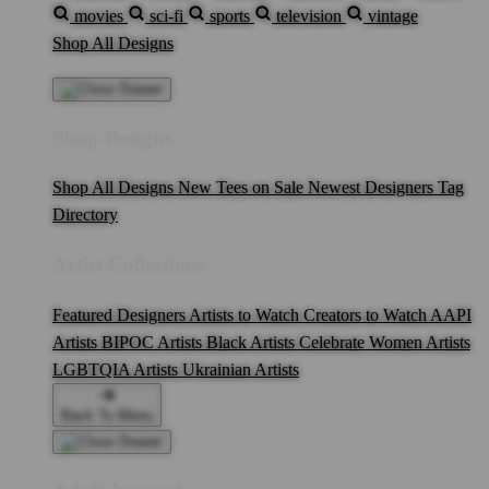
movies
sci-fi
sports
television
vintage
Shop All Designs
Shop Designs
Shop All Designs
New Tees on Sale
Newest Designers
Tag
Directory
Artist Collections
Featured Designers
Artists to Watch
Creators to Watch
AAPI
Artists
BIPOC Artists
Black Artists
Celebrate Women Artists
LGBTQIA Artists
Ukrainian Artists
Back To Menu