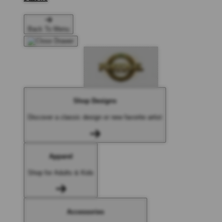
Back To Menu
Shop Designs
Discover a classic design or new favorite artist
Apparel
Shop for Adults & Kids
Accessories