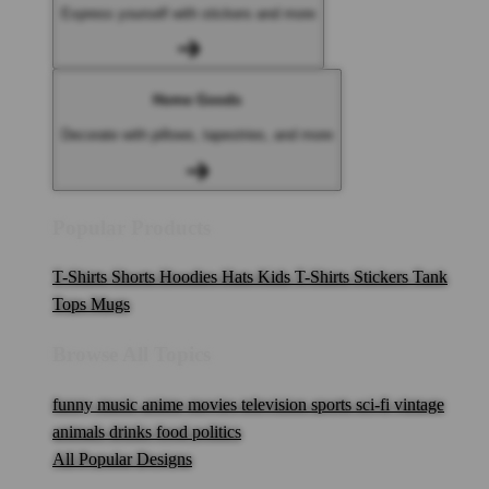
Express yourself with stickers and more
Home Goods
Decorate with pillows, tapestries, and more
Popular Products
T-Shirts
Shorts
Hoodies
Hats
Kids T-Shirts
Stickers
Tank
Tops
Mugs
Browse All Topics
funny
music
anime
movies
television
sports
sci-fi
vintage
animals
drinks
food
politics
All Popular Designs