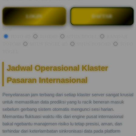
LOGIN
DAFTAR
Style
TOTO 4D
TOTO88
SITUS TOGEL
BANDAR
TOTO88
SITUS TOGEL 4D
SITUS TOTO4D
TOTO
TOGEL
Jadwal Operasional Klaster
Pasaran Internasional
Penyelarasan jam terbang dari setiap klaster server sangat krusial
untuk memastikan data prediksi yang lu racik beneran masuk
sebelum gerbang sistem otomatis mengunci sesi harian.
Memantau fluktuasi waktu rilis dari engine pusat internasional
bakal ngebantu manajemen risiko lu tetap presisi, aman, dan
terhindar dari keterlambatan sinkronisasi data pada platform