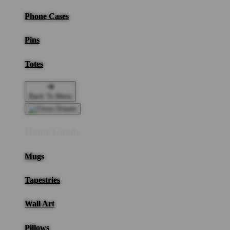
Phone Cases
Pins
Totes
Back To Menu
Home Goods
Mugs
Tapestries
Wall Art
Pillows