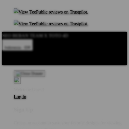
SEO BEBAN TEAM X TOTO 4D
Indonesia - IDR
Product Safety
Intellectual Property Policy
CA: Do Not Sell My
Personal Information
Privacy Policy
Terms
Welcome Guest!
Log In
Sign Up
Create an account to save your favorite designs for viewing