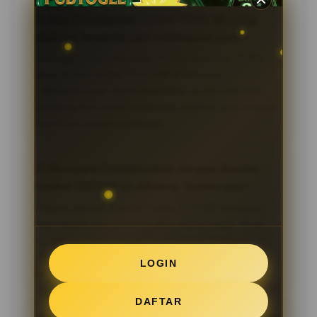
1) Apa keunggulan sistem TOTO 4D yang
diakses lewat domain cafelugano.com?
Keunggulannya ada pada akurasi data, bre. Grafik
pengeluaran angka TOTO 4D di link resmi
cafelugano.com disinkronisasikan secara real-time
langsung dari server pusat internasional, jadi datanya
murni dan bebas manipulasi.
2) Mengapa Collaboration dengan Bandar
Online TOTO88 ini dibilang Terpercaya?
Karena jaringan Bandar Online TOTO88 didukung
oleh infrastruktur proteksi siber tingkat tinggi. Mulai
dari proses login hingga pengamanan database
diisolasi ketat menggunakan enkripsi ujung ke ujung
LOGIN
(end-to-end) biar akun lu aman dari phising.
DAFTAR