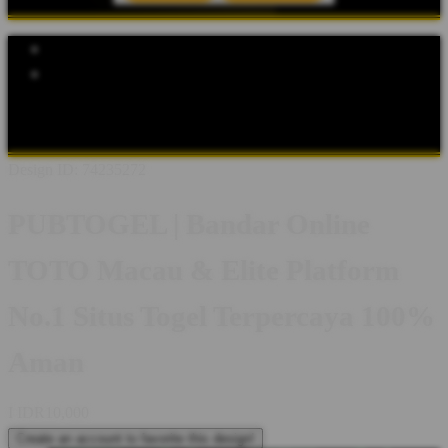
Explore Categories
Popular Products
Shop All Designs
TOTO 4D
TOTO88
SITUS TOGEL
BANDAR
TOTO88
SITUS TOGEL 4D
SITUS TOTO4D
TOTO TOGEL
Design ID: 74235272
PUBTOGEL | Bandar Online
TOTO Macau & Elite Platform
No.1 Situs Togel Terpercaya 100%
Aman
I
IDR10,000
Create an account to favorite this design!