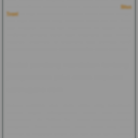
penelitian dibayar sepenuhnya dalam satu kali transaksi.
Situs
Togel
Ini juga menunjukkan komitmen penuh mereka sebagai
situs togel terpercaya yang mematuhi aturan anti cicil. Salah
satu pelajaran penting dari eksperimen ini adalah bahwa
kredibilitas gerbang digital tidak tergantung pada promosi
visualnya; sebaliknya, itu tergantung pada seberapa efektif
teknologi gudang otomatis menjaga likuiditas modal pengguna.
Sudut pandang mendalam tentang
pengamanan jalur akses terpusat
cafelugano.com
Menurut pendapat saya, faktor utama yang menentukan
otorisasi engine cafelugano.com berada pada standar
internasional Elite Platform No.1 adalah kekuatan arsitektur
jaringannya. Setiap visualisasi nomor keluar yang benar
melewati uji kelayakan sensor siber dan aman dari intervensi