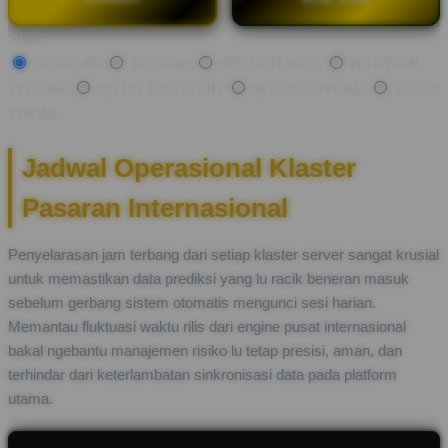
Style
TOTO 4D
TOTO88
SITUS TOGEL
BANDAR
TOTO88
SITUS TOGEL 4D
SITUS TOTO4D
TOTO
TOGEL
Jadwal Operasional Klaster
Pasaran Internasional
Penyelarasan jam terbang dari setiap klaster server sangat krusial
untuk memastikan data prediksi yang lu racik beneran masuk
sebelum gerbang sistem otomatis mengunci sesi harian.
Memantau fluktuasi waktu rilis dari engine pusat internasional
bakal ngebantu manajemen risiko lu tetap presisi, aman, dan
terhindar dari keterlambatan sinkronisasi data pada platform
utama.