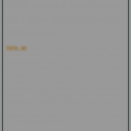
TOTO Macau & Elite Platform
No.1 Situs Togel Terpercaya
100% Aman
TOTO 4D
merupakan sistem komputasi visualisasi angka
berbasis enkripsi kriptografi acak yang berfungsi
menyinkronkan data pengeluaran hasil undian secara real-time
dari server internasional langsung ke layar perangkat
pengguna. Berawal dari tindakan mandiri kita yang berniat
membongkar tingkat ketahanan proteksi data pada server
cafelugano.com?, gue sengaja mengeksekusi serangkaian
pengujian lalu lintas jaringan lewat domain resmi
cafelugano.com. Langkah pembuktian mandiri ini gue ambil
sebagai solusi konkret untuk mengantisipasi masalah
manipulasi grafik keluaran angka harian oleh oknum agensi
tidak bertanggung jawab di luar sana.