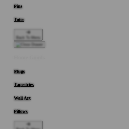
Pins
Totes
Back To Menu
Home Goods
Mugs
Tapestries
Wall Art
Pillows