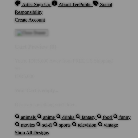
Artist Sign Up
About TeePublic
Social
Responsibility
Create Account
Cart Preview (0)
You're
IDR5,000
Away from
FREE US Shipping!
$0
IDR5,000
Your Cart is empty...
Discover something you'll love!
animals
anime
drinks
fantasy
food
funny
movies
sci-fi
sports
television
vintage
Shop All Designs