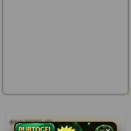
Penuh Validasi Sistem
Pelajaran terakhir saya sangat sederhana: jangan
menghabiskan waktu dengan tautan palsu yang tidak memiliki
kejelasan dan likuiditas dalam hukum siber. Beralih ke arsitektur
server terpercaya yang memastikan transparansi penuh sejak
awal login.
Lu sekarang memiliki kendali penuh atas penilaian teknologi
keamanan data mereka. Selain itu, masuklah ke akun resmi
cafelugano.com untuk memeriksa kecepatan jaringan tanpa lag
dan sistem pembayaran yang aman sepenuhnya.
FAQ TOTO 4D