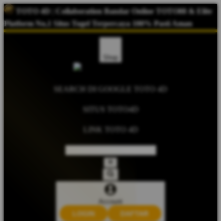
TOTO 4D
|
Collaboration Bandar Online TOTO88 & Elite
Platform No,1 Situs Togel Terpercaya 100% Pasti Aman
Shop
SEARCH DI GOOGLE TOTO 4D
SITUS TOTO4D
LINK TOTO 4D
Account
LOGIN
DAFTAR