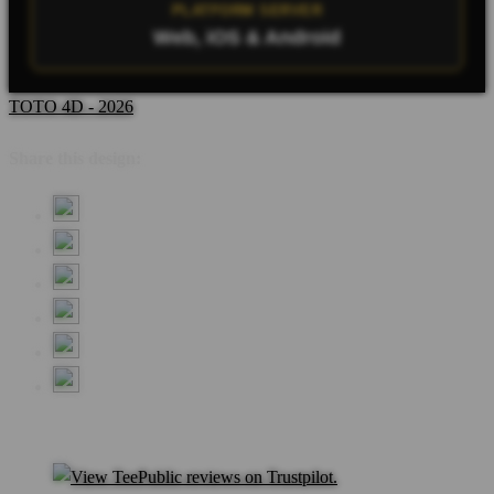
PLATFORM SERVER
Web, iOS & Android
TOTO 4D - 2026
Share this design: