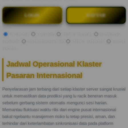
LOGIN
DAFTAR
Style
TOTO 4D
TOTO88
SITUS TOGEL
BANDAR
TOTO88
SITUS TOGEL 4D
SITUS TOTO4D
TOTO
TOGEL
Jadwal Operasional Klaster
Pasaran Internasional
Penyelarasan jam terbang dari setiap klaster server sangat krusial
untuk memastikan data prediksi yang lu racik beneran masuk
sebelum gerbang sistem otomatis mengunci sesi harian.
Memantau fluktuasi waktu rilis dari engine pusat internasional
bakal ngebantu manajemen risiko lu tetap presisi, aman, dan
terhindar dari keterlambatan sinkronisasi data pada platform