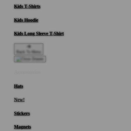
Kids T-Shirts
Kids Hoodie
Kids Long Sleeve T-Shirt
Back To Menu
Accessories
Hats
New!
Stickers
Magnets