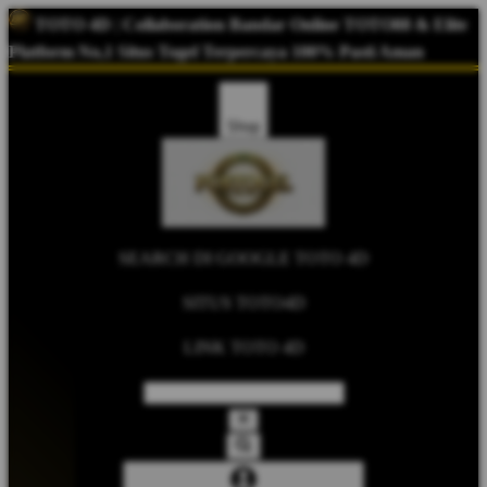
TOTO 4D
|
Collaboration Bandar Online TOTO88 & Elite
Platform No,1 Situs Togel Terpercaya 100% Pasti Aman
Shop
SEARCH DI GOOGLE TOTO 4D
SITUS TOTO4D
LINK TOTO 4D