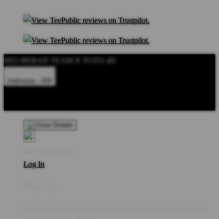
SEO BEBAN TEAM X TOTO 4D
Indonesia - IDR
Product Safety
Intellectual Property Policy
CA: Do Not Sell My
Personal Information
Privacy Policy
Terms
Welcome Guest!
Log In
Sign Up
Create an account to save your favorite designs for viewing