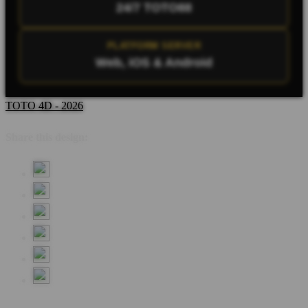
24/7 TOTO88
PLATFORM SERVER
Web, iOS & Android
TOTO 4D - 2026
Share this design: