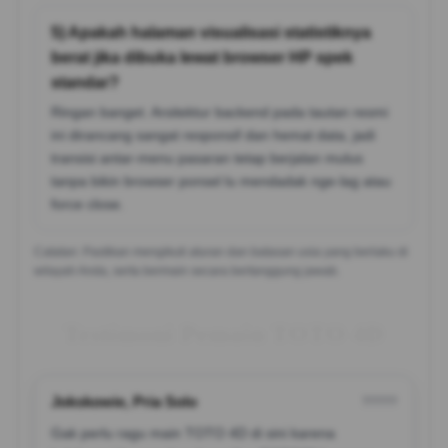
5) Apakah halaman visualisasi statistiknya
berat jika dibuka lewat browser HP spek
standar?
Ringan banget. Arsitektur backend pada tautan resmi
ini dirancang sangat responsif dan hemat data, jadi
transisi antar-menu pasaran tetap berjalan mulus
tanpa bikin browser ponsel lu mendadak nge-lag atau
force close.
Catatan: Pastikan mengikuti aturan dan batasan usia yang berlaku di
wilayah Anda, serta bermain secara bertanggung jawab.
Testimoni Pemain TOTO 4D
Jokskowie, Pria Solo
?????
Gak perlu ragu main TOTO 4D di sini karena