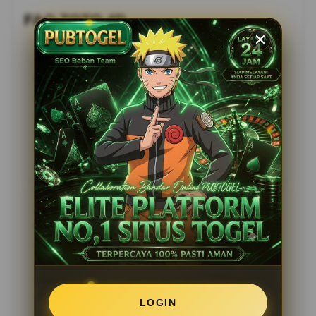
FAQ TOTO 4D
1) Apa keunggulan sistem TOTO 4D yang
diakses lewat domain cafelugano.com?
Keunggulannya ada pada akurasi data, bre. Grafik
pengeluaran angka TOTO 4D di link resmi
cafelugano.com disinkronisasikan secara real-time
langsung dari server pusat internasional, jadi datanya
murni dan bebas manipulasi.
2) Mengapa Collaboration dengan Bandar
Online TOTO88 ini dibilang Terpercaya?
Karena jaringan Bandar Online TOTO88 didukung
oleh infrastruktur proteksi siber tingkat tinggi. Mulai
dari proses login hingga pengamanan database
diisolasi ketat menggunakan enkripsi ujung ke ujung
LOGIN
(end-to-end) biar akun lu aman dari phising.