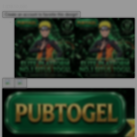
I
IDR10,000
Create an account to favorite this design!