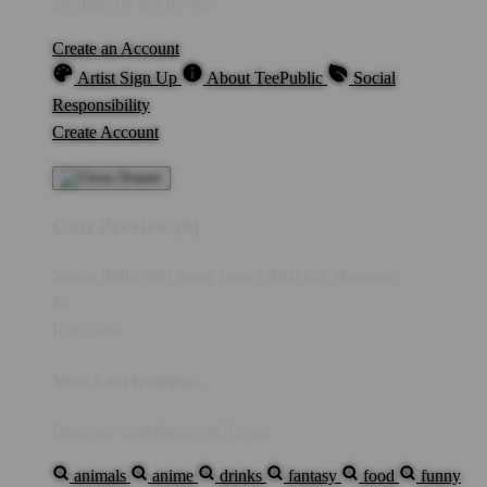
anytime, on any device.
Create an Account
Artist Sign Up
About TeePublic
Social
Responsibility
Create Account
Cart Preview (0)
You're
IDR5,000
Away from
FREE US Shipping!
$0
IDR5,000
Your Cart is empty...
Discover something you'll love!
animals
anime
drinks
fantasy
food
funny