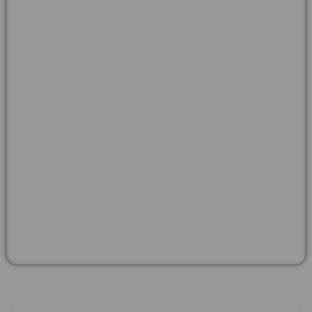
Kesimpulan: Kendali Mandiri
Penuh Validasi Sistem
Pelajaran terakhir saya sangat sederhana: jangan
menghabiskan waktu dengan tautan palsu yang tidak memiliki
kejelasan dan likuiditas dalam hukum siber. Beralih ke arsitektur
server terpercaya yang memastikan transparansi penuh sejak
awal login.
Lu sekarang memiliki kendali penuh atas penilaian teknologi
keamanan data mereka. Selain itu, masuklah ke akun resmi
cafelugano.com untuk memeriksa kecepatan jaringan tanpa lag
dan sistem pembayaran yang aman sepenuhnya.