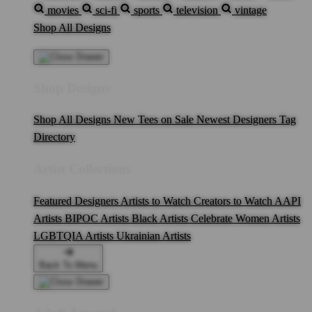
movies
sci-fi
sports
television
vintage
Shop All Designs
Shop Designs
Shop All Designs
New Tees on Sale
Newest Designers
Tag
Directory
Artist Collections
Featured Designers
Artists to Watch
Creators to Watch
AAPI
Artists
BIPOC Artists
Black Artists
Celebrate Women Artists
LGBTQIA Artists
Ukrainian Artists
Back To Menu