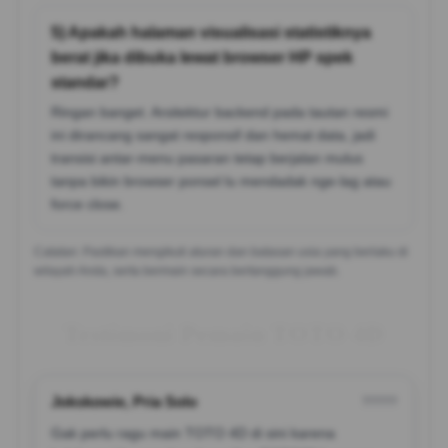
5) Apakah halaman visualisasi statistiknya
berat jika dibuka lewat browser HP spek
standar?
Ringan banget. Arsitektur backend pada tautan resmi
ini dirancang sangat responsif dan hemat data, jadi
transisi antar-menu pasaran tetap berjalan mulus
tanpa bikin browser ponsel lu mendadak nge-lag atau
force close.
Catatan: Pastikan mengikuti aturan dan batasan usia yang berlaku di
wilayah Anda, serta bermain secara bertanggung jawab.
Testimoni Pemain TOTO 4D
Jokskowie, Pria Solo
?????
Gak perlu ragu main TOTO 4D di sini karena