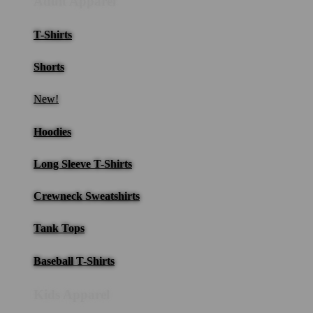
Adult Apparel
T-Shirts
Shorts
New!
Hoodies
Long Sleeve T-Shirts
Crewneck Sweatshirts
Tank Tops
Baseball T-Shirts
Kids Apparel