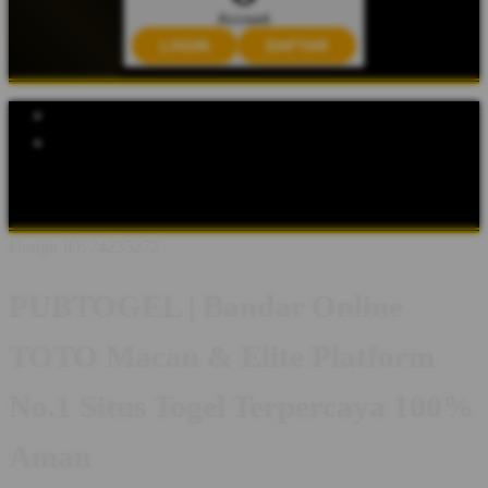
Account
LOGIN
DAFTAR
Explore Categories
Popular Products
Shop All Designs
TOTO 4D
TOTO88
SITUS TOGEL
BANDAR
TOTO88
SITUS TOGEL 4D
SITUS TOTO4D
TOTO TOGEL
Design ID: 74235272
PUBTOGEL | Bandar Online
TOTO Macau & Elite Platform
No.1 Situs Togel Terpercaya 100%
Aman