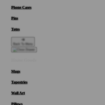
Phone Cases
Pins
Totes
Back To Menu
Home Goods
Mugs
Tapestries
Wall Art
Pillows