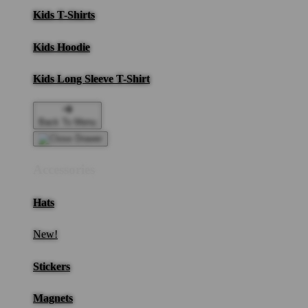
Kids T-Shirts
Kids Hoodie
Kids Long Sleeve T-Shirt
Back To Menu
Accessories
Hats
New!
Stickers
Magnets