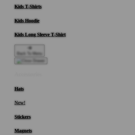
Kids T-Shirts
Kids Hoodie
Kids Long Sleeve T-Shirt
Back To Menu
Accessories
Hats
New!
Stickers
Magnets