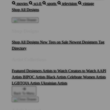
movies
sci-fi
sports
television
vintage
Shop All Designs
Shop Designs
Shop All Designs
New Tees on Sale
Newest Designers
Tag
Directory
Artist Collections
Featured Designers
Artists to Watch
Creators to Watch
AAPI
Artists
BIPOC Artists
Black Artists
Celebrate Women Artists
LGBTQIA Artists
Ukrainian Artists
Back To Menu