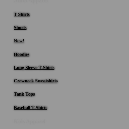
Adult Apparel
T-Shirts
Shorts
New!
Hoodies
Long Sleeve T-Shirts
Crewneck Sweatshirts
Tank Tops
Baseball T-Shirts
Kids Apparel