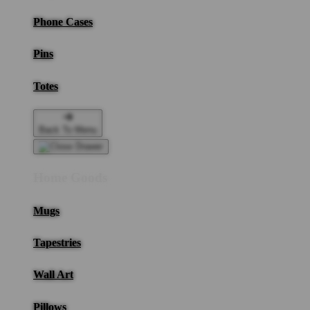
Phone Cases
Pins
Totes
Back To Menu
Home Goods
Mugs
Tapestries
Wall Art
Pillows