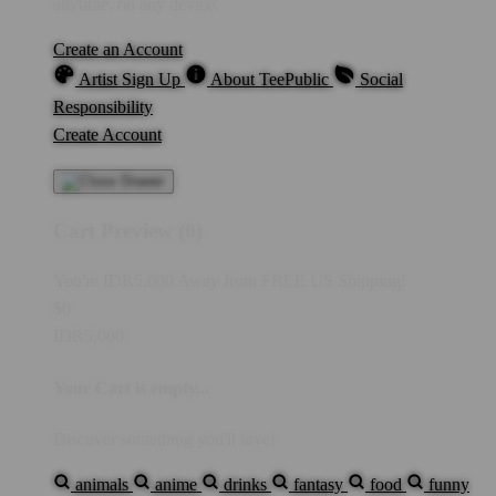
anytime, on any device.
Create an Account
Artist Sign Up
About TeePublic
Social
Responsibility
Create Account
Cart Preview (0)
You're
IDR5,000
Away from
FREE US Shipping!
$0
IDR5,000
Your Cart is empty...
Discover something you'll love!
animals
anime
drinks
fantasy
food
funny