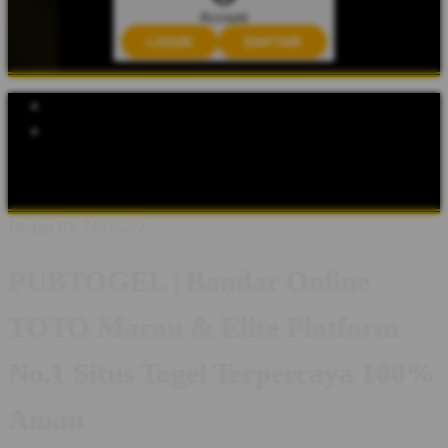
Account
LOGIN
DAFTAR
Explore Categories
Popular Products
Shop All Designs
TOTO 4D
TOTO88
SITUS TOGEL
BANDAR
TOTO88
SITUS TOGEL 4D
SITUS TOTO4D
TOTO TOGEL
Design ID: 74235272
PUBTOGEL | Bandar Online
TOTO Macau & Elite Platform
No.1 Situs Togel Terpercaya 100%
Aman