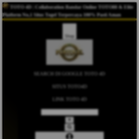
TOTO 4D
|
Collaboration Bandar Online TOTO88 & Elite
Platform No,1 Situs Togel Terpercaya 100% Pasti Aman
Shop
SEARCH DI GOOGLE TOTO 4D
SITUS TOTO4D
LINK TOTO 4D