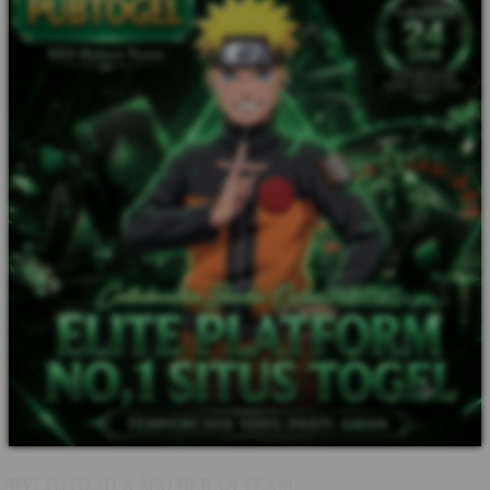
BY:
TOTO 4D X SEO BEBAN TEAM.