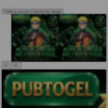
I
IDR10,000
Create an account to favorite this design!