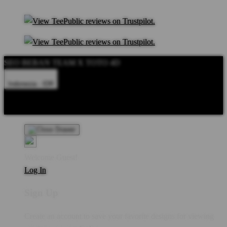
SEO BEBAN TEAM X TOTO 4D
Indonesia - IDR
Product Safety
Intellectual Property Policy
CA: Do Not Sell My
Personal Information
Privacy Policy
Terms
Welcome Guest!
Log In
Sign Up
Create an account to save your favorite designs for viewing